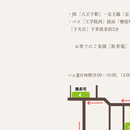
・JR「八王子駅」・京王線「
京
・バス
「工学院西」経由「楢原
「下犬目」下車徒歩約2分
お車でのご来園［駐車場］
バス運行時間(8:00～10:00、