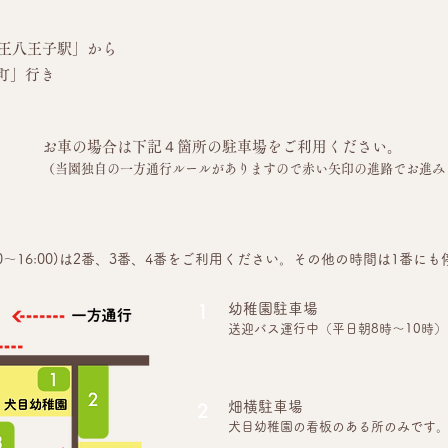
王八王子駅」から
町」行き
お車の場合は下記４箇所の駐車場をご利用ください。
（当園独自の一方通行ルールがありますので赤い矢印の進路でお進み
13:00～16:00)は2番、3番、4番をご利用ください。その他の時間は1
1
幼稚園駐車場
送迎バス運行中（平日朝8時～10時
2
畑横駐車場
犬目幼稚園の看板のある所のみです