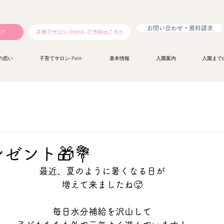
お問い合わせ・資料請求
は？
子育てサロン-Petit- ご予約はこちら
の思い
子育てサロン-Petit-
基本情報
入園案内
入園まで
ゼント🎁💐
最近、夏のように暑くなる日が
増えて来ましたね🥵
毎日水分補給を沢山して