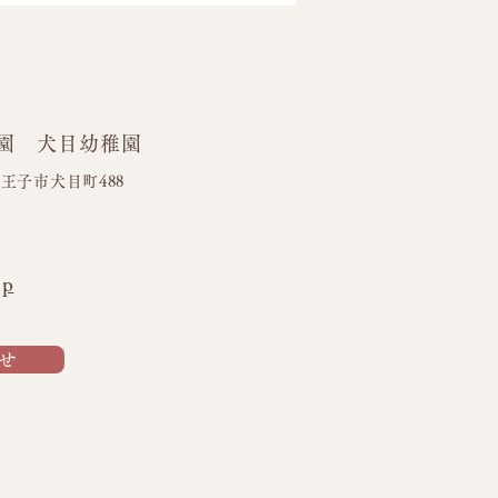
園 犬目幼稚園
ズボランティア🍉
都八王子市犬目町488
jp
せ