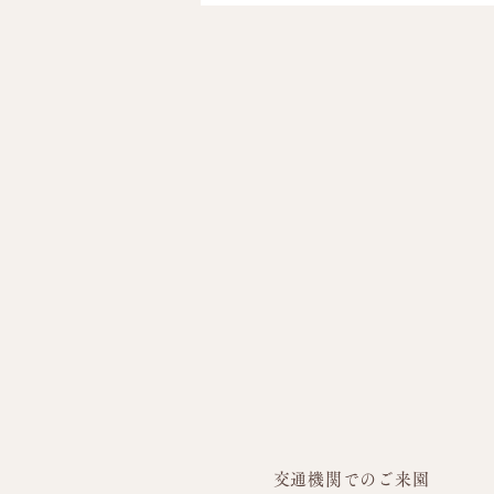
今日も元気いっぱい！！
交通機関でのご来園