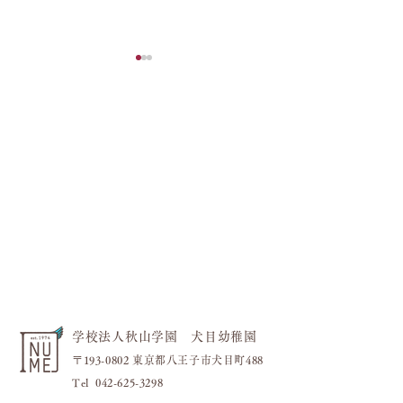
フラワーブロック
今日も元気いっぱい！！
学校法人秋山学園 犬目幼稚園
〒193-0802 東京都八王子市犬目町488
​Tel
042-625-3298