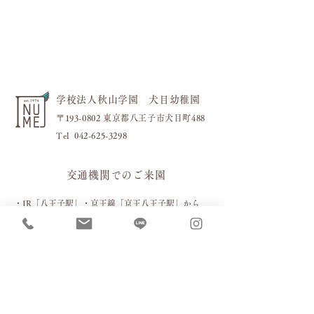
学校法人秋山学園 犬目幼稚園
〒193-0802 東京都八王子市犬目町488
​Tel
042-625-3298
交通機関でのご来園
・JR「八王子駅」・京王線「
京王八王子駅」から
・バス
「工学院西」経由「楢原町」行き
「下犬目」下車徒歩約2分
お車でのご来園［駐車場］
お車の場合は下記４箇所の駐車場をご利用ください。
（当園独自の一方通行ルールがありますので赤い矢印の進
路でお進みください）