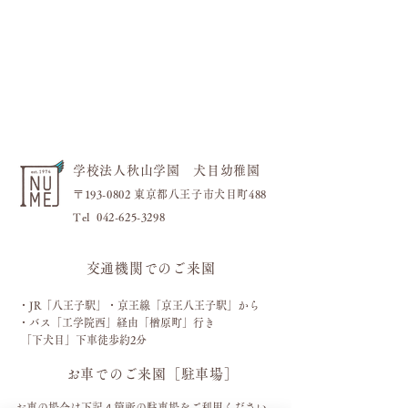
フラワーブロック
今日も元気いっぱい！！
学校法人秋山学園 犬目幼稚園
〒193-0802 東京都八王子市犬目町488
​Tel
042-625-3298
交通機関でのご来園
・JR「八王子駅」・京王線「
京王八王子駅」から
・バス
「工学院西」経由「楢原町」行き
「下犬目」下車徒歩約2分
お車でのご来園［駐車場］
お車の場合は下記４箇所の駐車場をご利用ください。