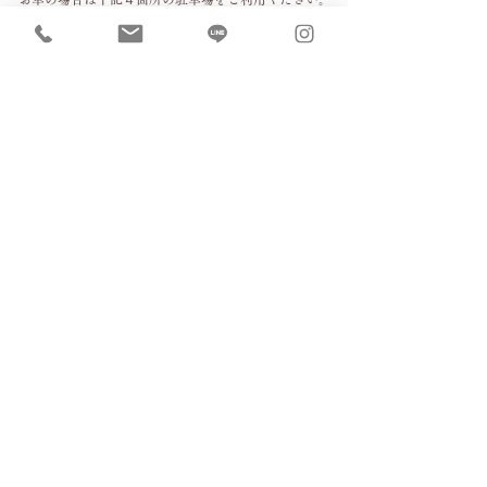
（当園独自の一方通行ルールがありますので赤い矢印の進
路でお進みください）
バス運行時間(8:00～10:00、13:00～16:00)は2番、3
番、4番をご利用ください。その他の時間は1番にも
停めて頂くことができます。
幼稚園駐車場
1
送迎バス運行中（平日朝8時～10時）のご
利用はご遠慮ください。
畑横駐車場
2
犬目幼稚園の看板のある所のみです。