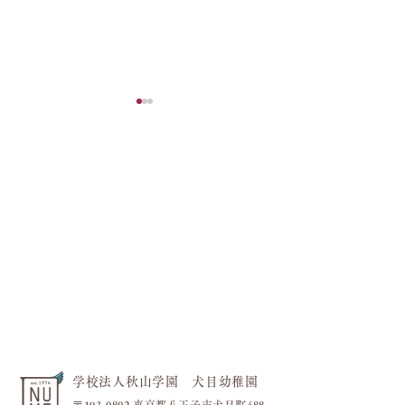
フラワーブロック
今日も元気いっぱい！！
学校法人秋山学園 犬目幼稚園