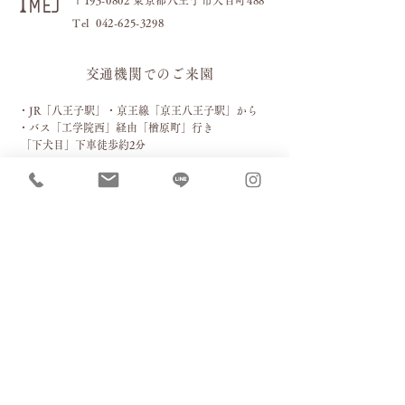
〒193-0802 東京都八王子市犬目町488
​Tel
042-625-3298
交通機関でのご来園
・JR「八王子駅」・京王線「
京王八王子駅」から
・バス
「工学院西」経由「楢原町」行き
「下犬目」下車徒歩約2分
お車でのご来園［駐車場］
お車の場合は下記４箇所の駐車場をご利用ください。
（当園独自の一方通行ルールがありますので赤い矢印の進
路でお進みください）
バス運行時間(8:00～10:00、13:00～16:00)は2番、3
番、4番をご利用ください。その他の時間は1番にも
停めて頂くことができます。