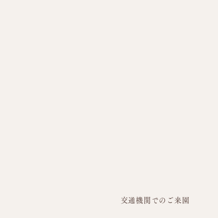
水遊び日和☀️
交通機関でのご来園