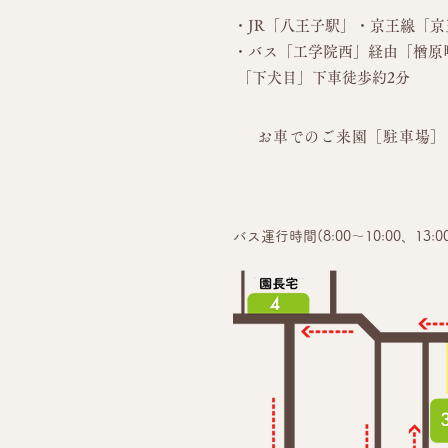
・JR「八王子駅」・京王線「
京
・バス
「工学院西」経由「楢原
「下犬目」下車徒歩約2分
お車でのご来園［駐車場］
バス運行時間(8:00～10:00、