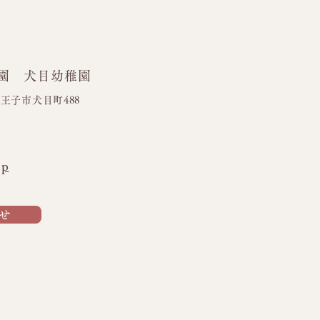
園 犬目幼稚園
ワーブロック🌼
都八王子市犬目町488
jp
せ