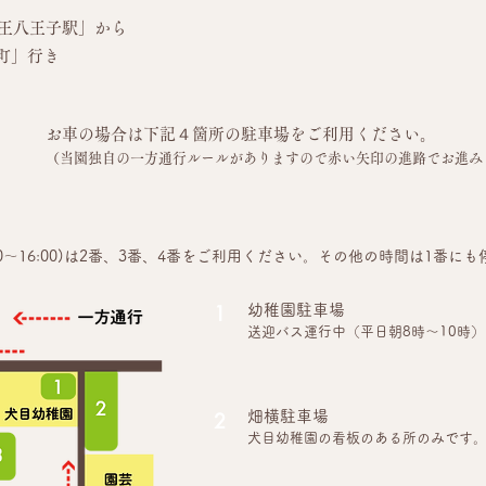
王八王子駅」から
町」行き
お車の場合は下記４箇所の駐車場をご利用ください。
（当園独自の一方通行ルールがありますので赤い矢印の進路でお進み
13:00～16:00)は2番、3番、4番をご利用ください。その他の時間は1
1
幼稚園駐車場
送迎バス運行中（平日朝8時～10時
2
畑横駐車場
犬目幼稚園の看板のある所のみです