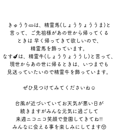
きゅうり🥒は、精霊馬(しょうりょううま)と
言って、ご先祖様があの世から帰ってくる
ときは 早く帰ってきて欲しいので、
精霊馬を飾っています。
なす🍆は、精霊牛(しょうりょううし)と言って、
現世からあの世に帰るときは、いつまでも
見送っていたいので精霊牛を飾っています。
ぜひ見つけてみてくださいね☺️
台風が近づいていてお天気が悪い日が
続きますがみんな元気に過ごして
来週ニコニコ笑顔で登園してきてね!!
みんなに会える事を楽しみにしてます😚