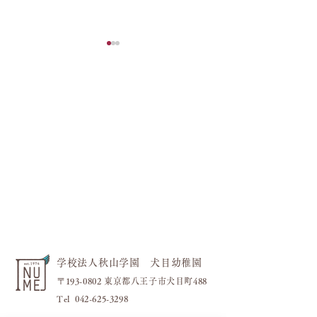
フラワーブロック
今日も元気いっぱい！！
学校法人秋山学園 犬目幼稚園
〒193-0802 東京都八王子市犬目町488
​Tel
042-625-3298