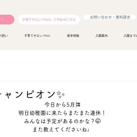
お問い合わせ・資料請求
は？
子育てサロン-Petit- ご予約はこちら
の思い
子育てサロン-Petit-
基本情報
入園案内
入園まで
チャンピオン✨
今日から5月🎏
明日幼稚園に来たらまたまた連休！
みんなは予定があるのかな？🤭
また教えてくださいね♩