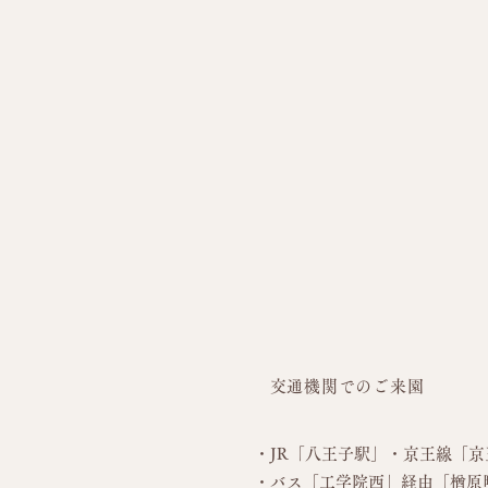
今日も元気いっぱい！！
交通機関でのご来園
・JR「八王子駅」・京王線「
京
・バス
「工学院西」経由「楢原