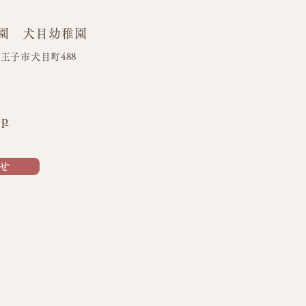
園 犬目幼稚園
ズボランティア🍉
都八王子市犬目町488
jp
せ