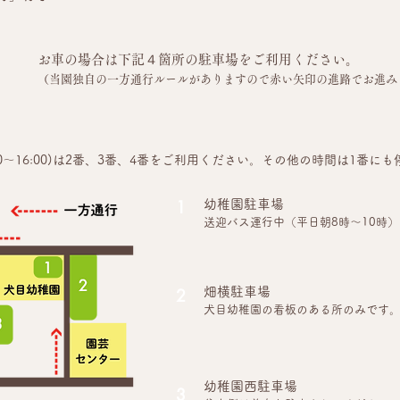
お車の場合は下記４箇所の駐車場をご利用ください。
（当園独自の一方通行ルールがありますので赤い矢印の進路でお進み
13:00～16:00)は2番、3番、4番をご利用ください。その他の時間は1
1
幼稚園駐車場
送迎バス運行中（平日朝8時～10時
2
畑横駐車場
犬目幼稚園の看板のある所のみです
幼稚園西駐車場
3