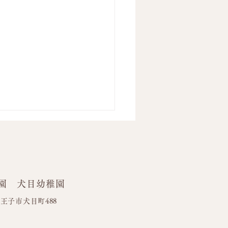
園 犬目幼稚園
ワーブロック🌼
都八王子市犬目町488