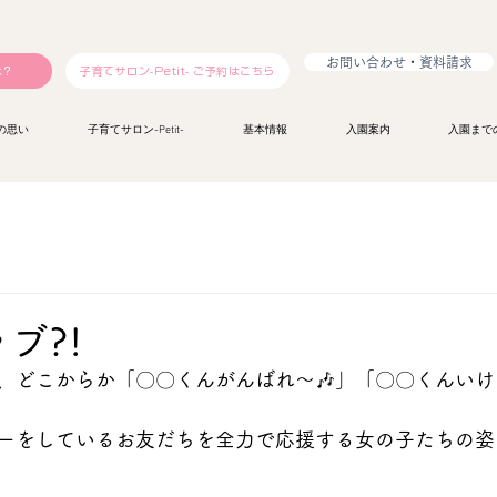
お問い合わせ・資料請求
は？
子育てサロン-Petit- ご予約はこちら
の思い
子育てサロン-Petit-
基本情報
入園案内
入園まで
ブ?!
、どこからか「〇〇くんがんばれ〜🎶」「〇〇くんいけ
ーをしているお友だちを全力で応援する女の子たちの姿が