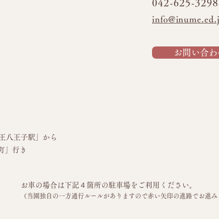
042-625-3298
info@inume.ed.
お問い合わ
王八王子駅」から
町」行き
お車の場合は下記４箇所の駐車場をご利用ください。
（当園独自の一方通行ルールがありますので赤い矢印の進路でお進み