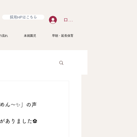
採用HPはこちら
ログイン
の流れ
未就園児
早朝・延長保育
めん〜✨」の声
ありました⚽️