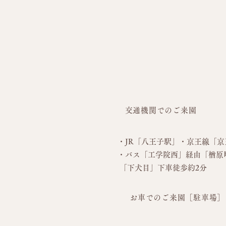
交通機関でのご来園
・JR「八王子駅」・京王線「
京
・バス
「工学院西」経由「楢原
「下犬目」下車徒歩約2分
お車でのご来園［駐車場］