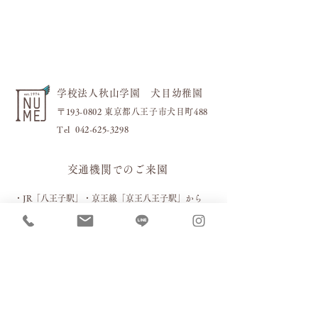
学校法人秋山学園 犬目幼稚園
〒193-0802 東京都八王子市犬目町488
​Tel
042-625-3298
交通機関でのご来園
・JR「八王子駅」・京王線「
京王八王子駅」から
・バス
「工学院西」経由「楢原町」行き
「下犬目」下車徒歩約2分
お車でのご来園［駐車場］
お車の場合は下記４箇所の駐車場をご利用ください。
（当園独自の一方通行ルールがありますので赤い矢印の進
路でお進みください）