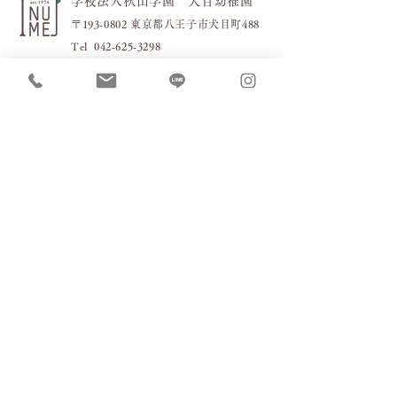
学校法人秋山学園 犬目幼稚園
〒193-0802 東京都八王子市犬目町488
​Tel
042-625-3298
交通機関でのご来園
・JR「八王子駅」・京王線「
京王八王子駅」から
・バス
「工学院西」経由「楢原町」行き
「下犬目」下車徒歩約2分
お車でのご来園［駐車場］
お車の場合は下記４箇所の駐車場をご利用ください。
（当園独自の一方通行ルールがありますので赤い矢印の進
路でお進みください）
バス運行時間(8:00～10:00、13:00～16:00)は2番、3
番、4番をご利用ください。その他の時間は1番にも
停めて頂くことができます。