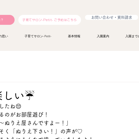
お問い合わせ・資料請求
は？
子育てサロン-Petit- ご予約はこちら
の思い
子育てサロン-Petit-
基本情報
入園案内
入園まで
しい☔️
したね😔
るのがお部屋遊び！
〜ぬりえ屋さんですよー！」
そく「ぬりえ下さい！」の声が♡