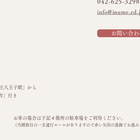
042-625-3298
info@inume.ed.
お問い合わ
王八王子駅」から
町」行き
お車の場合は下記４箇所の駐車場をご利用ください。
（当園独自の一方通行ルールがありますので赤い矢印の進路でお進み