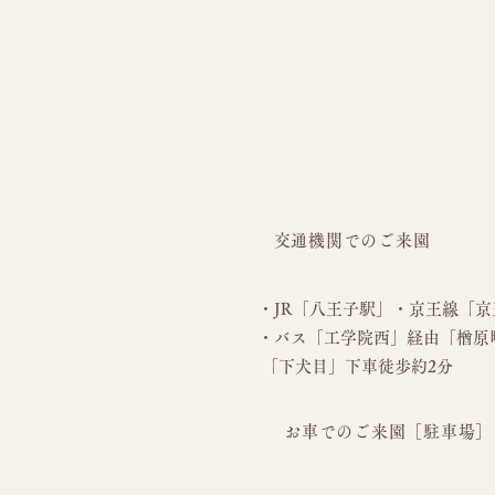
交通機関でのご来園
・JR「八王子駅」・京王線「
京
・バス
「工学院西」経由「楢原
「下犬目」下車徒歩約2分
お車でのご来園［駐車場］