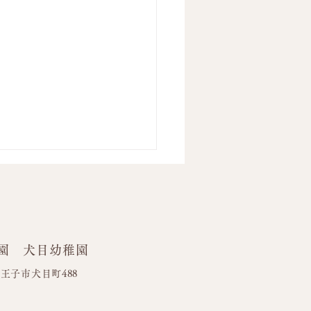
園 犬目幼稚園
ワーブロック🌼
都八王子市犬目町488