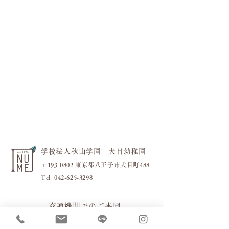
フラワーブロック
今日も元気いっぱい！！
学校法人秋山学園 犬目幼稚園
〒193-0802 東京都八王子市犬目町488
​Tel
042-625-3298
交通機関でのご来園
・JR「八王子駅」・京王線「
京王八王子駅」から