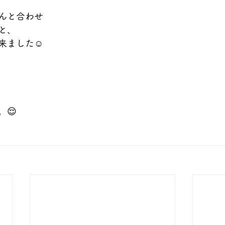
んと合わせ
と、
来ました☺️
😌