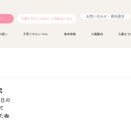
お問い合わせ・資料請求
は？
子育てサロン-Petit- ご予約はこちら
の思い
子育てサロン-Petit-
基本情報
入園案内
入園まで

7日の
て
🎋