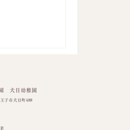
園 犬目幼稚園
ワーブロック🌼
都八王子市犬目町488
jp