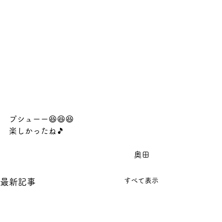
プシューー😆😆😆
楽しかったね🎵
奥田
すべて表示
最新記事