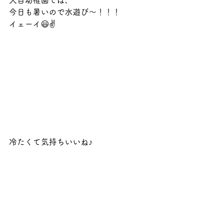
犬目幼稚園では、
今日も暑いので水遊び～！！！
イェーイ😃✌️
冷たくて気持ちいいね♪