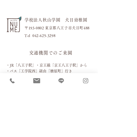
学校法人秋山学園 犬目幼稚園
〒193-0802 東京都八王子市犬目町488
​Tel
042-625-3298
交通機関でのご来園
・JR「八王子駅」・京王線「
京王八王子駅」から
・バス
「工学院西」経由「楢原町」行き
「下犬目」下車徒歩約2分
お車でのご来園［駐車場］
お車の場合は下記４箇所の駐車場をご利用ください。
（当園独自の一方通行ルールがありますので赤い矢印の進
路でお進みください）
バス運行時間(8:00～10:00、13:00～16:00)は2番、3
番、4番をご利用ください。その他の時間は1番にも
停めて頂くことができます。